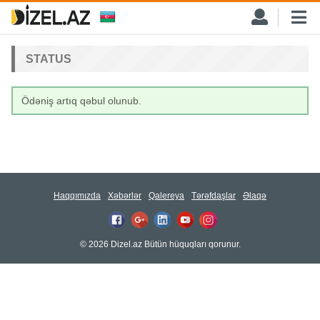
STATUS
Ödəniş artıq qəbul olunub.
Haqqımızda
Xəbərlər
Qalereya
Tərəfdaşlar
Əlaqə
© 2026 Dizel.az Bütün hüquqları qorunur.