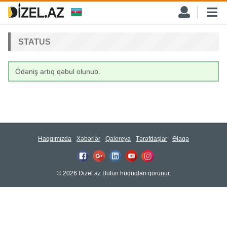
STATUS
Ödəniş artıq qəbul olunub.
Haqqımızda
Xəbərlər
Qalereya
Tərəfdaşlar
Əlaqə
© 2026 Dizel.az Bütün hüquqları qorunur.