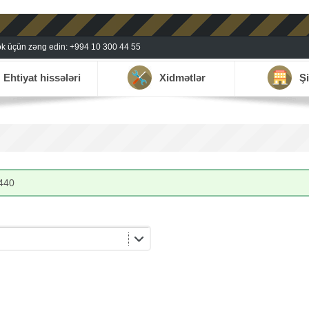
k üçün zəng edin: +994 10 300 44 55
Ehtiyat hissələri
Xidmətlər
Şi
440