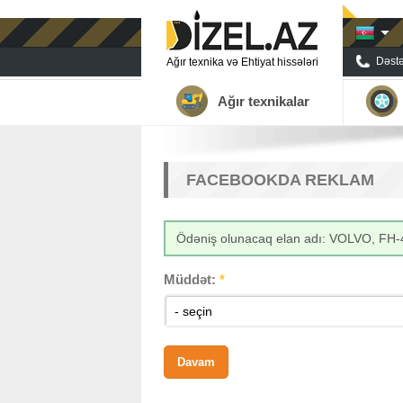
Dəstə
Ağır texnika və Ehtiyat hissələri
Ağır texnikalar
FACEBOOKDA REKLAM
Ödəniş olunacaq elan adı: VOLVO, FH-
Müddət:
*
- seçin