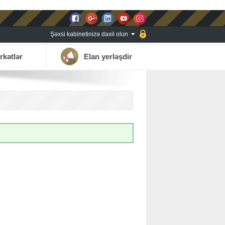
Şəxsi kabinetinizə daxil olun
rkətlər
Elan yerləşdir