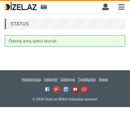
STATUS
Ödəniş artıq qəbul olunub.
Haqqımızda
Xəbərlər
Qalereya
Tərəfdaşlar
Əlaqə
© 2026 Dizel.az Bütün hüquqları qorunur.